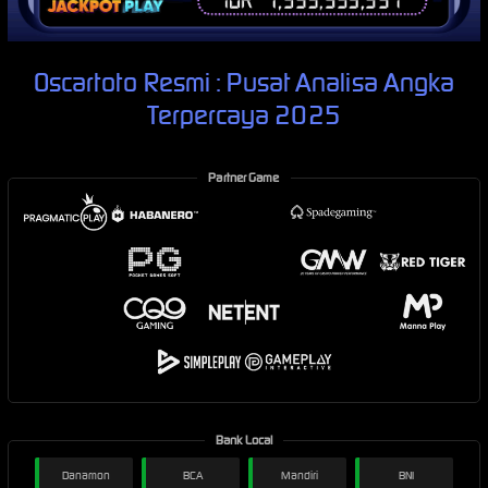
Oscartoto Resmi : Pusat Analisa Angka
Terpercaya 2025
Partner Game
Bank Local
Danamon
BCA
Mandiri
BNI