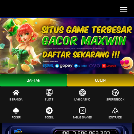
Link Alternatif
DAFTAR
LOGIN
BERANDA
SLOTS
LIVE CASINO
SPORTSBOOK
POKER
TOGEL
TABLE GAMES
IDNTRADE